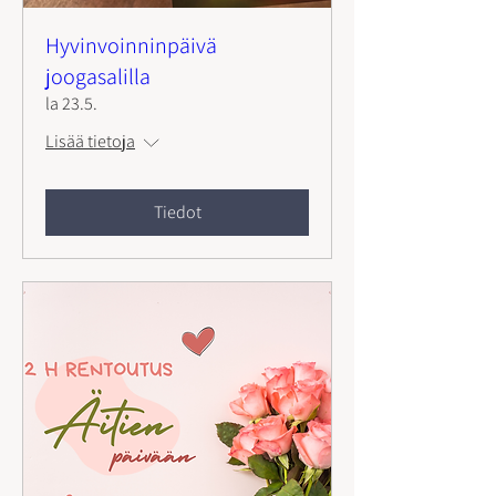
Hyvinvoinninpäivä
joogasalilla
la 23.5.
Lisää tietoja
Tiedot