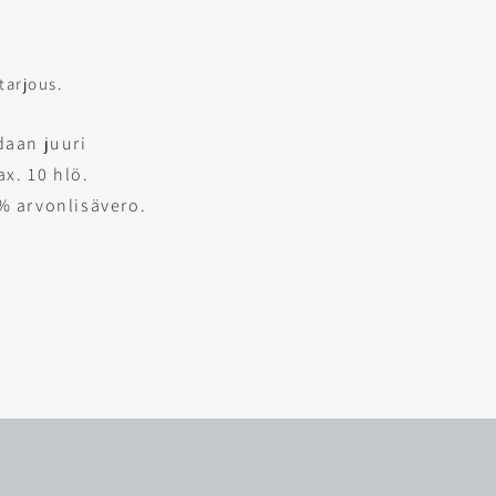
tarjous.
daan juuri
x. 10 hlö.
% arvonlisävero.