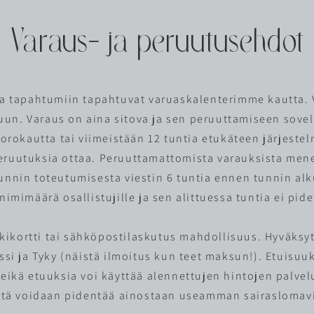
Varaus- ja peruutusehdot
 ja tapahtumiin tapahtuvat varuaskalenterimme kautta
luun. Varaus on aina sitova ja sen peruuttamiseen sovel
orokautta tai viimeistään 12 tuntia etukäteen järjestel
ruutuksia ottaa. Peruuttamattomista varauksista men
unnin toteutumisesta viestin 6 tuntia ennen tunnin alk
nimimäärä osallistujille ja sen alittuessa tuntia ei pide
kikortti tai sähköpostilaskutus mahdollisuus. Hyväksy
si ja Tyky (näistä ilmoitus kun teet maksun!). Etuisuuk
eikä etuuksia voi käyttää alennettujen hintojen palvel
itä voidaan pidentää ainostaan useamman sairaslomavi