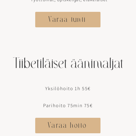
Varaa tunti
Tiibetiläiset äänimaljat
Yksilöhoito 1h 55€
Parihoito 75min 75€
Varaa hoito