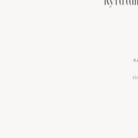
Ryhmill
K
I