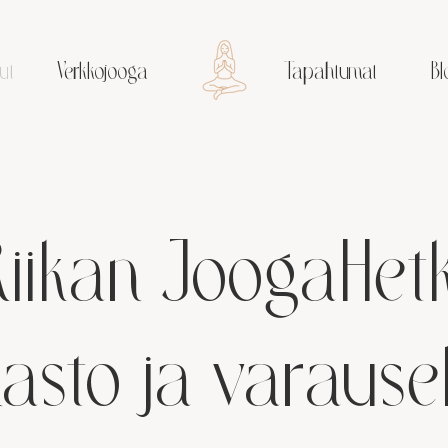
ut
Verkkojooga
Tapahtumat
Bl
Riikan JoogaHetk
asto ja varaus