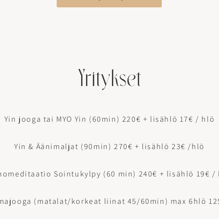
Yritykset
​​Yin jooga tai MYO Yin (60min) 220€ + lisählö 17€ / hlö
Yin & Äänimaljat (90min) 270€ + lisählö 23€ /hlö​​
omeditaatio Sointukylpy (60 min) 240€ + lisählö 19€ /
lmajooga (matalat/korkeat liinat 45/60min) max 6hlö 12