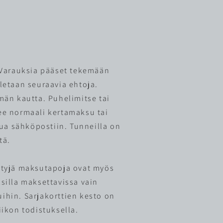
. Varauksia pääset tekemään
letaan seuraavia ehtoja.
män kautta. Puhelimitse tai
ee normaali kertamaksu tai
ua sähköpostiin. Tunneilla on
tä.
ttyjä maksutapoja ovat myös
silla maksettavissa vain
uihin. Sarjakorttien kesto on
ikon todistuksella.