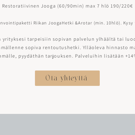
Restoratiivinen Jooga (60/90min) max 7 hlö 190/220€
nvointipaketti Riikan JoogaHetki &Arotar (min. 10hlö). Kysy 
a yrityksesi tarpeisiin sopivan palvelun ylhäältä tai luo
hmällenne sopiva rentoutushetki. Ylläoleva hinnasto ma
mälle, pyydäthän tarjouksen. Palveluihin lisätään +14
Ota yhteyttä