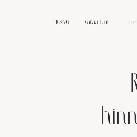
Etusivu
Varaa tunti
Palvel
hinn