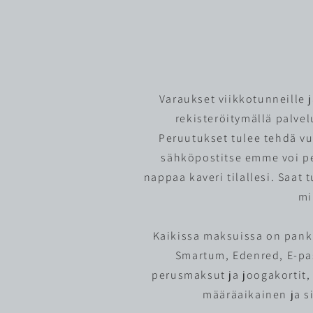
​Varaukset viikkotunneille
rekisteröitymällä palve
Peruutukset tulee tehdä vu
sähköpostitse emme voi pe
nappaa kaveri tilallesi.
Saat t
mi
Kaikissa maksuissa on pank
Smartum, Edenred, E-pas
perusmaksut ja joogakortit, 
määräaikainen ja s