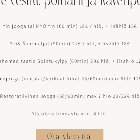
e (esim. polttarit ja kaveri
Yin jooga tai MYO Yin (60 min) 18€ / hlö, + lisählö 15€​
Yin& Äänimaljat (90min) 22€ / hlö, + lisählö 18€​
ehomeditaatio Sointukylpy (60min) 20€ hlö, + lisählö 1
lmajooga (matalat/korkeat liinat 45/60min) max 6hlö 12
Restoratiivinen Jooga (60/90min) max 7 hlö 20/22€ hlö
Ylläoleva hinnasto min. 8 hlö.
Ota yhteyttä