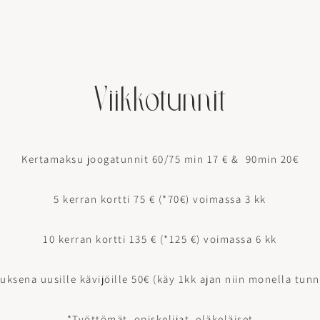
Viikkotunnit
Kertamaksu joogatunnit 60/75 min 17 € & 90min 20€
5 kerran kortti 75 € (*70€) voimassa 3 kk
10 kerran kortti 135 € (*125 €) voimassa 6 kk
ksena uusille kävijöille 50€ (käy 1kk ajan niin monella tunn
*Työttömät, opiskelijat, eläkeläiset