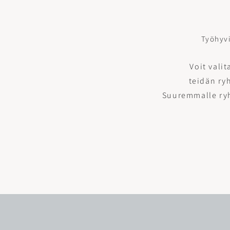
Työhyvi
Voit valit
teidän ry
Suuremmalle ryh