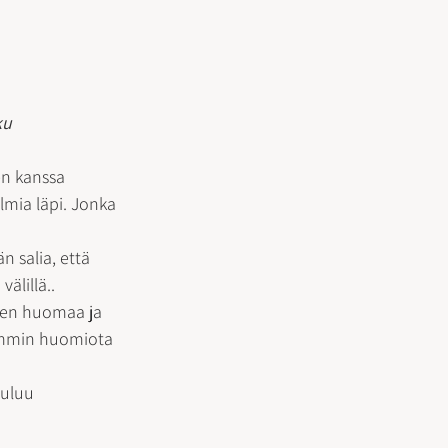
ku
en kanssa 
lmia läpi. Jonka 
 salia, että 
älillä.. 
 sen huomaa ja 
remmin huomiota 