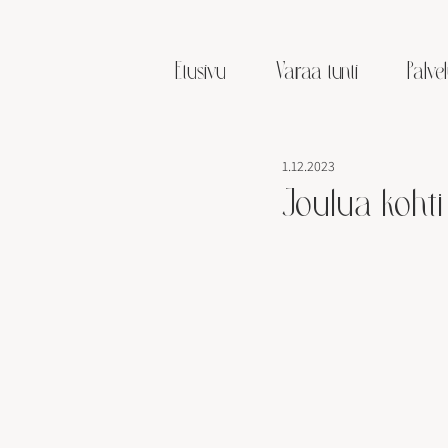
Etusivu
Varaa tunti
Palvel
1.12.2023
Joulua kohti