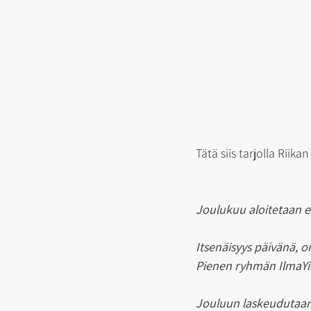
Tätä siis tarjolla Riik
Joulukuu aloitetaan ex
Itsenäisyys päivänä, o
Pienen ryhmän IlmaYin
Jouluun laskeudutaan