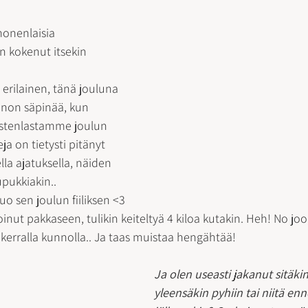
monenlaisia 
n kokenut itsekin 
erilainen, tänä jouluna 
nnon säpinää, kun 
astenlastamme joulun 
a on tietysti pitänyt 
la ajatuksella, näiden 
pukkiakin.. 
tuo sen joulun fiiliksen <3
inut pakkaseen, tulikin keiteltyä 4 kiloa kutakin. Heh! No joo,
 kerralla kunnolla.. Ja taas muistaa hengähtää!
Ja olen useasti jakanut sitäkin
yleensäkin pyhiin tai niitä en