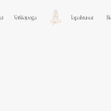
ut
Verkkojooga
Tapahtumat
Bl