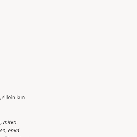
 silloin kun 
, miten 
nen, ehkä 