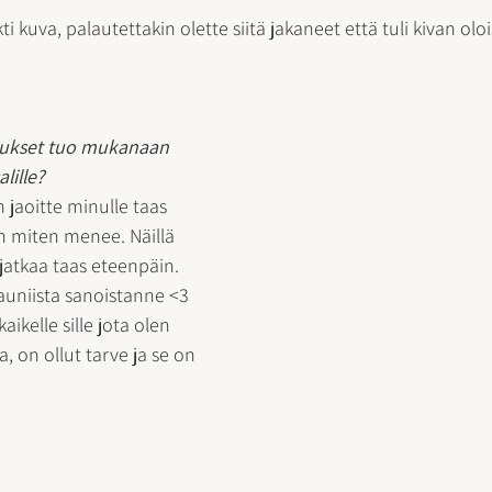
kuva, palautettakin olette siitä jakaneet että tuli kivan oloist
tukset tuo mukanaan 
lille?
 jaoitte minulle taas 
in miten menee. Näillä 
jatkaa taas eteenpäin. 
kauniista sanoistanne <3
aikelle sille jota olen 
a, on ollut tarve ja se on 