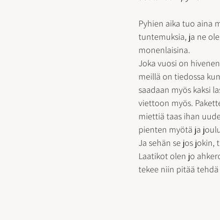
Pyhien aika tuo aina 
tuntemuksia, ja ne ole
monenlaisina. 
Joka vuosi on hivenen 
meillä on tiedossa ku
saadaan myös kaksi l
viettoon myös. Pakettej
miettiä taas ihan uudel
pienten myötä ja joulu
Ja sehän se jos jokin, 
Laatikot olen jo ahkero
tekee niin pitää tehdä