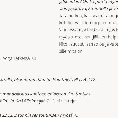
jälkeenkin? On kaipuuta myös s
vain pysähtyä, kuunnella ja va
Tätä hetkeä, kaikkea mitä on ju
kohdin. Välttäen tarpeen muu
Vain pysähtyä hetkeksi myös l
myös tuntea sen jälkeen hel
kiitollisuutta, läsnäoloa ja vap
sille mitä on. 
an JoogaHetkessä <3
tralla, eli Kehomeditaatio Sointukylvyllä LA 2.12.
n mahdollisuus kahteen erilaiseen Yin -tuntiin! 
iin. Ja Yin&Äänimaljat.
 7.12. ei tunteja. 
 22.12. 2 tunnin rentoutuksen myötä <3