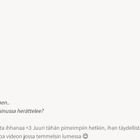
en..
inussa herättelee? 
a ihhanaa <3 Juuri tähän pimeimpiin hetkiin, ihan täydellis
jopa videon jossa temmelsin lumessa 😊