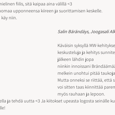
linen fiilis, sitä kaipaa aina välillä <3
huomaa upponneensa kiireen ja suorittamisen keskelle.
 käy niin.
Salin Bärändäys, Joogasali Al
Käväisin syksyllä MW-kehityks
keskusteluja ja kehitys sunnite
jälkeen lähdin jopa
niinkin innoissani Brändäämään
melkein unohtui pitää taukoja v
Mutta onneksi se riittää, että
voi sitten taas kiinnittää pa
myös rauhaan ja lepoon.
lle!