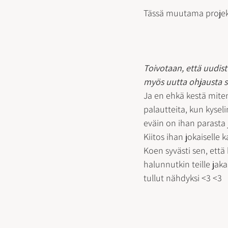
Tässä muutama projekti 
Toivotaan, että uudis
myös uutta ohjausta sa
Ja en ehkä kestä miten
palautteita, kun kysel
eväin on ihan parasta 
Kiitos ihan jokaiselle 
Koen syvästi sen, että k
halunnutkin teille jaka
tullut nähdyksi <3 <3