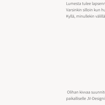
Lumesta tulee lapsenmie
Varsinkin silloin kun 
Kyllä, minullekin välillä
 Olihan kivvaa suunnitella ja tehdä uutta <3 Ja kiitokset upeasta logosta seinälle kuuluu 
paikalliselle JV-Designi