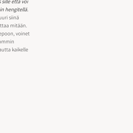
ille että voi 
in hengitellä.
uri siinä 
ttaa mitään. 
epoon, voinet 
pommin 
autta kaikelle 