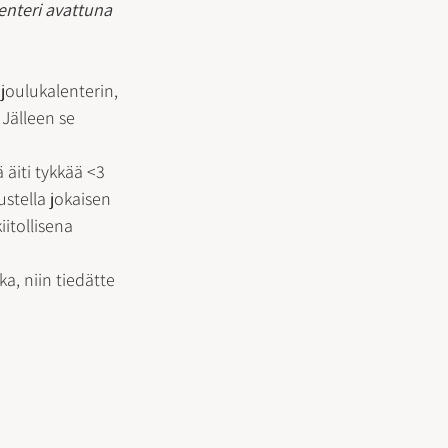
enteri avattuna 
joulukalenterin, 
 Jälleen se 
 äiti tykkää <3  
stella jokaisen 
iitollisena 
a, niin tiedätte 