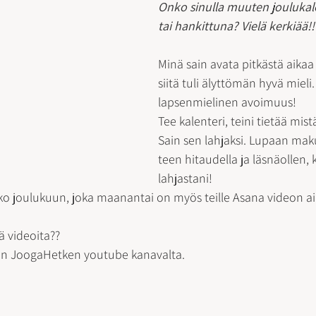
Onko sinulla muuten joulukal
tai hankittuna? Vielä kerkiää!!
Minä sain avata pitkästä aikaa 
siitä tuli älyttömän hyvä mieli.
lapsenmielinen avoimuus!
Tee kalenteri, teini tietää mistä
Sain sen lahjaksi. Lupaan maku
teen hitaudella ja läsnäollen, k
lahjastani!
ko joulukuun, joka maanantai on myös teille Asana videon aik
ä videoita??
ikan JoogaHetken youtube kanavalta.