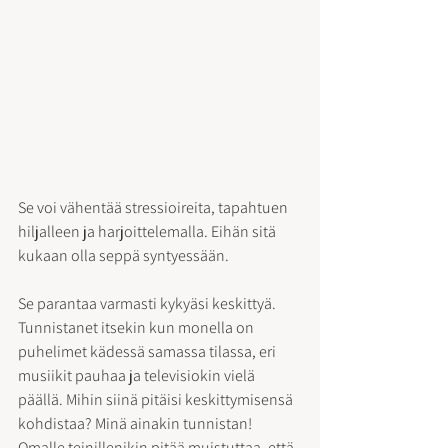
Se voi vähentää stressioireita, tapahtuen 
hiljalleen ja harjoittelemalla. Eihän sitä 
kukaan olla seppä syntyessään.
Se parantaa varmasti kykyäsi keskittyä. 
Tunnistanet itsekin kun monella on 
puhelimet kädessä samassa tilassa, eri 
musiikit pauhaa ja televisiokin vielä 
päällä. Mihin siinä pitäisi keskittymisensä 
kohdistaa? Minä ainakin tunnistan! 
Omalle teinillenikin pitää muistuttaa, että 