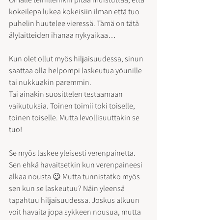
kokeilepa lukea kokeisiin ilman että tuo 
puhelin huutelee vieressä. Tämä on tätä 
älylaitteiden ihanaa nykyaikaa…
Kun olet ollut myös hiljaisuudessa, sinun 
saattaa olla helpompi laskeutua yöunille 
tai nukkuakin paremmin.
Tai ainakin suosittelen testaamaan 
vaikutuksia. Toinen toimii toki toiselle, 
toinen toiselle. Mutta levollisuuttakin se 
tuo!
Se myös laskee yleisesti verenpainetta. 
Sen ehkä havaitsetkin kun verenpaineesi 
alkaa nousta 😉 Mutta tunnistatko myös 
sen kun se laskeutuu? Näin yleensä 
tapahtuu hiljaisuudessa. Joskus alkuun 
voit havaita jopa sykkeen nousua, mutta 