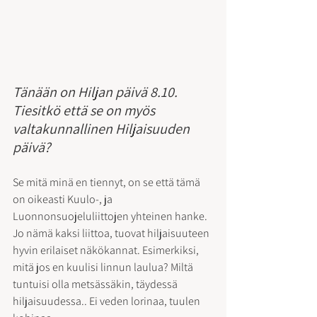
Tänään on Hiljan päivä 8.10. 
Tiesitkö että se on myös 
valtakunnallinen Hiljaisuuden 
päivä?
Se mitä minä en tiennyt, on se että tämä 
on oikeasti Kuulo-, ja 
Luonnonsuojeluliittojen yhteinen hanke.
Jo nämä kaksi liittoa, tuovat hiljaisuuteen 
hyvin erilaiset näkökannat. Esimerkiksi, 
mitä jos en kuulisi linnun laulua? Miltä 
tuntuisi olla metsässäkin, täydessä 
hiljaisuudessa.. Ei veden lorinaa, tuulen 