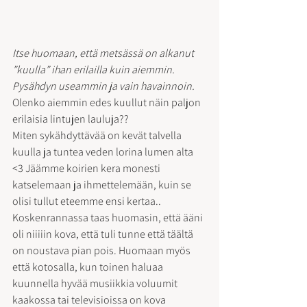
Itse huomaan, että metsässä on alkanut 
”kuulla” ihan erilailla kuin aiemmin. 
Pysähdyn useammin ja vain havainnoin. 
Olenko aiemmin edes kuullut näin paljon 
erilaisia lintujen lauluja?? 
Miten sykähdyttävää on kevät talvella 
kuulla ja tuntea veden lorina lumen alta 
<3 Jäämme koirien kera monesti 
katselemaan ja ihmettelemään, kuin se 
olisi tullut eteemme ensi kertaa..
Koskenrannassa taas huomasin, että ääni 
oli niiiiin kova, että tuli tunne että täältä 
on noustava pian pois. Huomaan myös 
että kotosalla, kun toinen haluaa 
kuunnella hyvää musiikkia voluumit 
kaakossa tai televisioissa on kova 