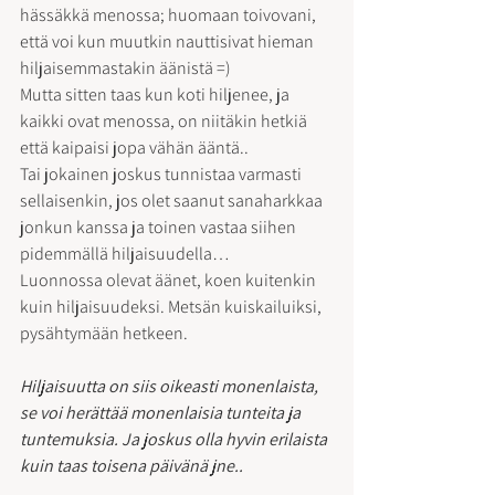
hässäkkä menossa; huomaan toivovani, 
että voi kun muutkin nauttisivat hieman 
hiljaisemmastakin äänistä =)
Mutta sitten taas kun koti hiljenee, ja 
kaikki ovat menossa, on niitäkin hetkiä 
että kaipaisi jopa vähän ääntä..
Tai jokainen joskus tunnistaa varmasti 
sellaisenkin, jos olet saanut sanaharkkaa 
jonkun kanssa ja toinen vastaa siihen 
pidemmällä hiljaisuudella…
Luonnossa olevat äänet, koen kuitenkin 
kuin hiljaisuudeksi. Metsän kuiskailuiksi, 
pysähtymään hetkeen.
Hiljaisuutta on siis oikeasti monenlaista, 
se voi herättää monenlaisia tunteita ja 
tuntemuksia. Ja joskus olla hyvin erilaista 
kuin taas toisena päivänä jne..