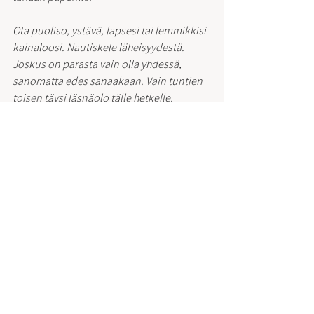
Ota puoliso, ystävä, lapsesi tai lemmikkisi 
kainaloosi. Nautiskele läheisyydestä. 
Joskus on parasta vain olla yhdessä, 
sanomatta edes sanaakaan. Vain tuntien 
toisen täysi läsnäolo tälle hetkelle.
Tee jokin hiljainen harjoitus, jossa jo 
tiedät mitä teet.
Jotta sinun ei tarvitse jatkuvasti seurata 
ohjeita. Ja voit vain keskittyä olemiselle.
Teemme yin- joogassa tänään ja ensi 
viikolla näin! 
Silloin tällöin pidän näitä ”hiljaisempia” 
tunteja.
Tutut liikkeet, vähän mutta tärkeät 
ohjeistukset riittäen, saat hellittää 