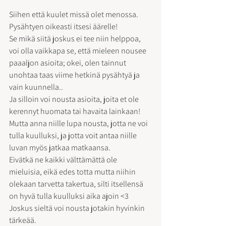
Siihen että kuulet missä olet menossa. 
Pysähtyen oikeasti itsesi äärelle! 
Se mikä siitä joskus ei tee niin helppoa, 
voi olla vaikkapa se, että mieleen nousee 
paaaljon asioita; okei, olen tainnut 
unohtaa taas viime hetkinä pysähtyä ja 
vain kuunnella..
Ja silloin voi nousta asioita, joita et ole 
kerennyt huomata tai havaita lainkaan! 
Mutta anna niille lupa nousta, jotta ne voi 
tulla kuulluksi, ja jotta voit antaa niille 
luvan myös jatkaa matkaansa.
Eivätkä ne kaikki välttämättä ole 
mieluisia, eikä edes totta mutta niihin 
olekaan tarvetta takertua, silti itsellensä 
on hyvä tulla kuulluksi aika ajoin <3 
Joskus sieltä voi nousta jotakin hyvinkin 
tärkeää.