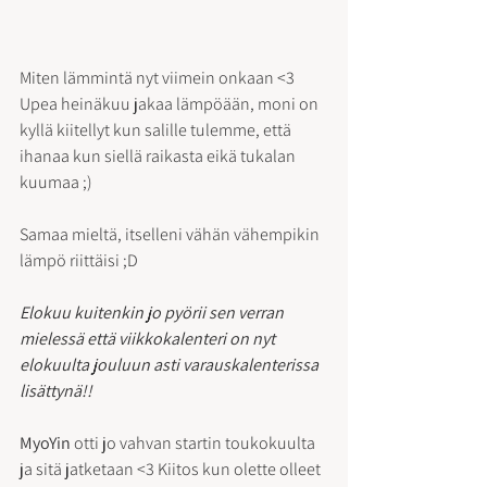
Miten lämmintä nyt viimein onkaan <3
Upea heinäkuu jakaa lämpöään, moni on 
kyllä kiitellyt kun salille tulemme, että 
ihanaa kun siellä raikasta eikä tukalan 
kuumaa ;)
Samaa mieltä, itselleni vähän vähempikin 
lämpö riittäisi ;D
Elokuu kuitenkin jo pyörii sen verran 
mielessä että viikkokalenteri on nyt 
elokuulta jouluun asti varauskalenterissa 
lisättynä!!
MyoYin 
otti jo vahvan startin toukokuulta 
ja sitä jatketaan <3 Kiitos kun olette olleet 