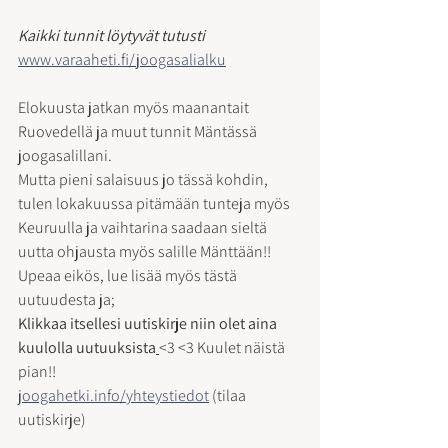
Kaikki tunnit löytyvät tutusti
www.varaaheti.fi/joogasalialku
Elokuusta jatkan myös maanantait 
Ruovedellä ja muut tunnit Mäntässä 
joogasalillani.
Mutta pieni salaisuus jo tässä kohdin, 
tulen lokakuussa pitämään tunteja myös 
Keuruulla ja vaihtarina saadaan sieltä 
uutta ohjausta myös salille Mänttään!! 
Upeaa eikös, lue lisää myös tästä 
uutuudesta ja;
Klikkaa itsellesi uutiskirje niin olet aina 
kuulolla uutuuksista
<3 <3 Kuulet näistä 
pian!!
joogahetki.info/yhteystiedot
 (tilaa 
uutiskirje)