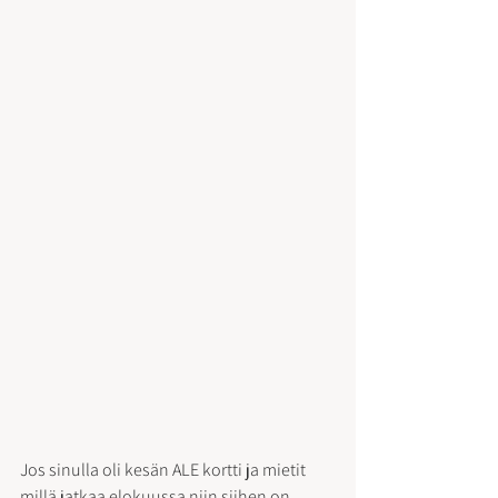
Jos sinulla oli kesän ALE kortti ja mietit 
millä jatkaa elokuussa niin siihen on 