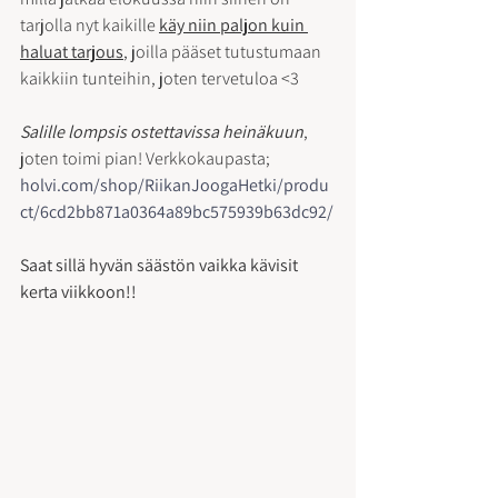
tarjolla nyt kaikille 
käy niin paljon kuin 
haluat tarjous
, joilla pääset tutustumaan 
kaikkiin tunteihin, joten tervetuloa <3
Salille lompsis ostettavissa heinäkuun
, 
joten toimi pian! Verkkokaupasta; 
holvi.com/shop/RiikanJoogaHetki/produ
ct/6cd2bb871a0364a89bc575939b63dc92/
Saat sillä hyvän säästön vaikka kävisit 
kerta viikkoon!!