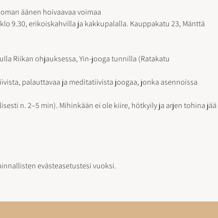
a ja oman äänen hoivaavaa voimaa
klo 9.30, erikoiskahvilla ja kakkupalalla. Kauppakatu 23, Mänttä
ulla Riikan ohjauksessa, Yin-jooga tunnilla (Ratakatu
iivista, palauttavaa ja meditatiivista joogaa, jonka asennoissa
esti n. 2–5 min). Mihinkään ei ole kiire, hötkyily ja arjen tohina jää
minnallisten evästeasetustesi vuoksi.