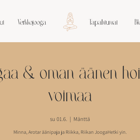
ut
Verkkojooga
Tapahtumat
Bl
ogaa & oman äänen ho
voimaa
su 01.6.
  |  
Mänttä
Minna, Arotar äänipaja ja Riikka, Riikan JoogaHetki yin.