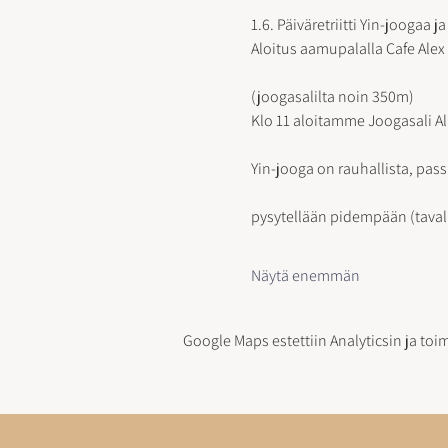
1.6. Päiväretriitti Yin-jooga
Aloitus aamupalalla Cafe Alex 
(joogasalilta noin 350m)
Klo 11 aloitamme Joogasali Al
Yin-jooga on rauhallista, pass
pysytellään pidempään (tavallis
Näytä enemmän
Google Maps estettiin Analyticsin ja toi