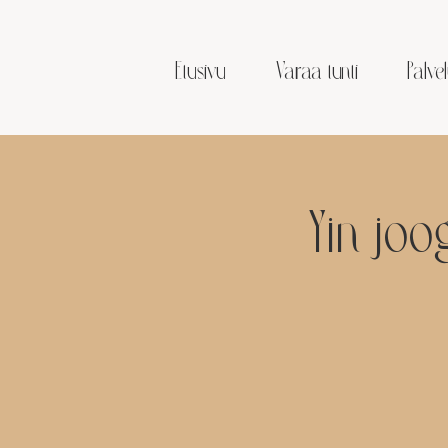
Etusivu
Varaa tunti
Palvel
Yin jo