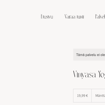
Etusivu
Varaa tunti
Palvel
Tämä palvelu ei ole 
Vinyasa Y
19,99
euroa
19,99 €
Mäntt