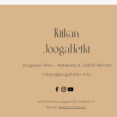
Riikan
JoogaHetki
Joogasali Alku – Ratakatu 8, 35800 Mänttä
riikan@joogahetki.info
©2025 Riikan JoogaHetki 2598972-4
Design:
Muittari Creative