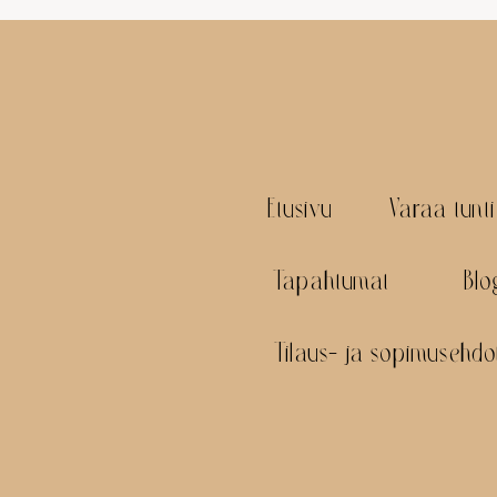
Etusivu
Varaa tunti
Tapahtumat
Blo
Tilaus- ja sopimusehdo