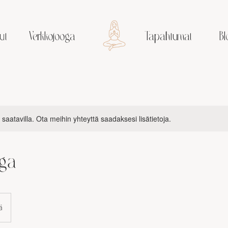
ut
Verkkojooga
Tapahtumat
Bl
saatavilla. Ota meihin yhteyttä saadaksesi lisätietoja.
oga
ä