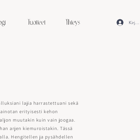
ogi
Tuotteet
Yhteys
Kirja
lluksiani lajia harrastettuani sekä
ainotan erityisesti kehon
aljon muutakin kuin vain joogaa.
han arjen kiemuroistakin. Tässä
lla. Hengitellen ja pysähdellen