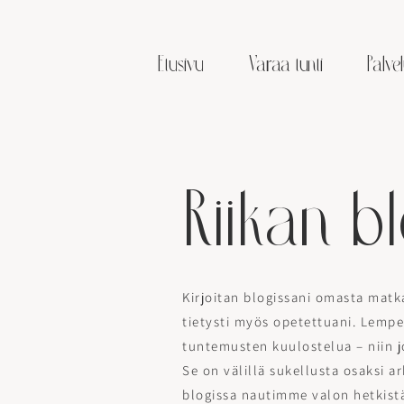
Etusivu
Varaa tunti
Palvel
Riikan bl
Kirjoitan blogissani omasta matka
tietysti myös opetettuani. Lempe
tuntemusten kuulostelua – niin j
Se on välillä sukellusta osaksi 
blogissa nautimme valon hetkist