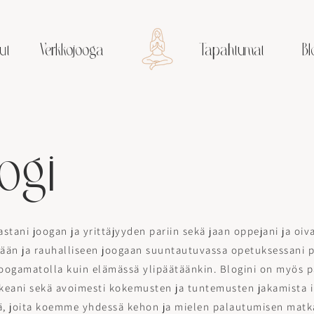
ut
Verkkojooga
Tapahtumat
Bl
ogi
stani joogan ja yrittäjyyden pariin sekä jaan oppejani ja oiva
ään ja rauhalliseen joogaan suuntautuvassa opetuksessani p
oogamatolla kuin elämässä ylipäätäänkin. Blogini on myös p
arkeani sekä avoimesti kokemusten ja tuntemusten jakamista i
ä, joita koemme yhdessä kehon ja mielen palautumisen matka